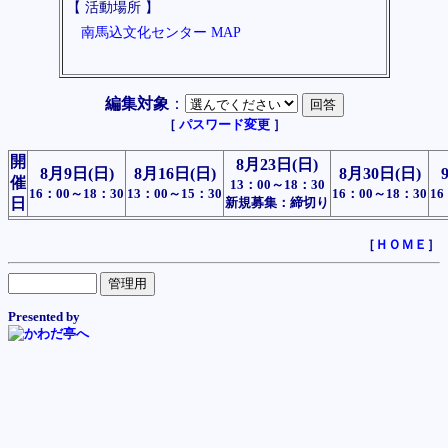
【 活動場所 】
南馬込文化センター
MAP
編集対象
：
［
パスワード変更
］
開
8月23日(日)
8月9日(日)
8月16日(日)
8月30日(日)
催
13：00～18：30
16：00～18：30
13：00～15：30
16：00～18：30
16
日
新規募集：締切り
［
ＨＯＭＥ
］
Presented by